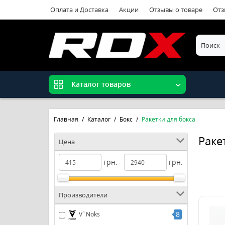
Оплата и Доставка
Акции
Отзывы о товаре
Отз
Каталог товаров
Главная
Каталог
Бокс
Ракетки для бокса
Раке
Цена
грн. -
грн.
Производители
8
V`Noks