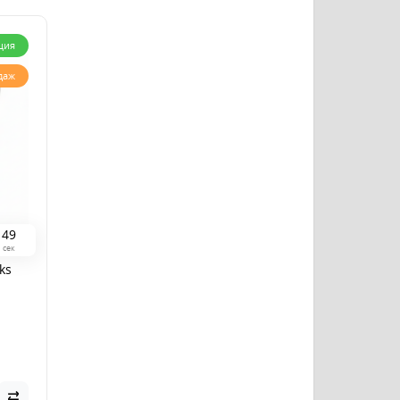
ция
даж
4
8
сек
ks