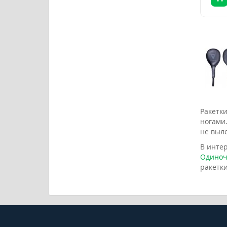
Ракетк
ногами.
не выл
В интер
Одино
ракетк