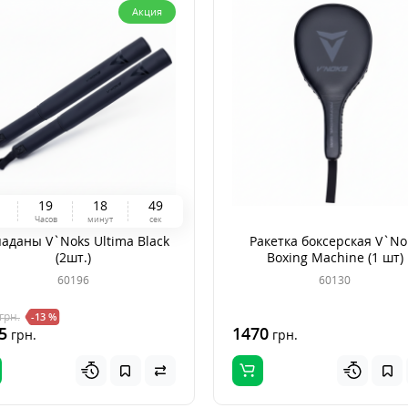
Акция
1
9
1
8
4
8
й
Часов
минут
сек
аданы V`Noks Ultima Black
Ракетка боксерская V`No
(2шт.)
Boxing Machine (1 шт)
60196
60130
грн.
-13 %
5
1470
грн.
грн.