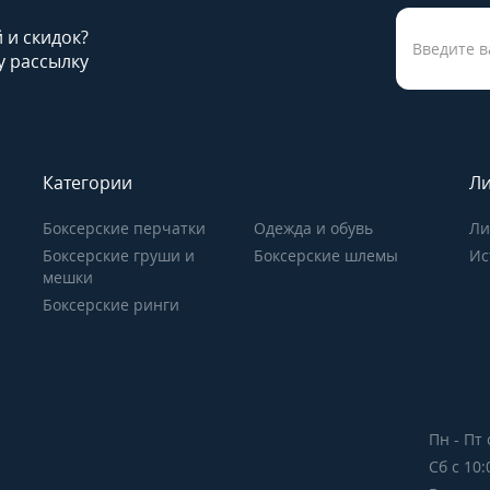
й и скидок?
 рассылку
Категории
Ли
Боксерские перчатки
Одежда и обувь
Ли
Боксерские груши и
Боксерские шлемы
Ис
мешки
Боксерские ринги
Пн - Пт 
Сб с 10: