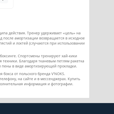
ципа действия. Тренер удерживает «цель» на
яд после амортизации возвращается в исходное
пястий и локтей (случаются при использовании
кбоксинге. Спортсмены тренируют хай-кики
я техники. Благодаря тканевым петлям ракетка
ои пены в виде амортизирующей прокладки.
я бокса от польского бренда V’NOKS.
елефону, на сайте и в мессенджерах. Купить
ополнительная информация и фотографии.