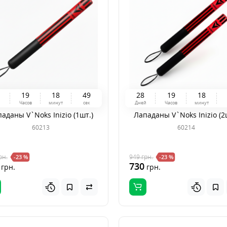
1
9
1
8
4
8
2
8
1
9
1
8
й
Часов
минут
сек
Дней
Часов
минут
аданы V`Noks Inizio (1шт.)
Лападаны V`Noks Inizio (2
60213
60214
рн.
949
грн.
-23 %
-23 %
730
грн.
грн.