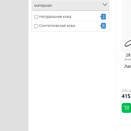
материал
2
Натуральная кожа
6
Синтетическая кожа
2
8
Дне
Лап
540
г
415