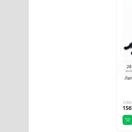
2
8
Дне
Лап
1789
156