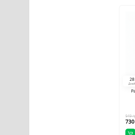
2
8
Дне
Р
949
г
730