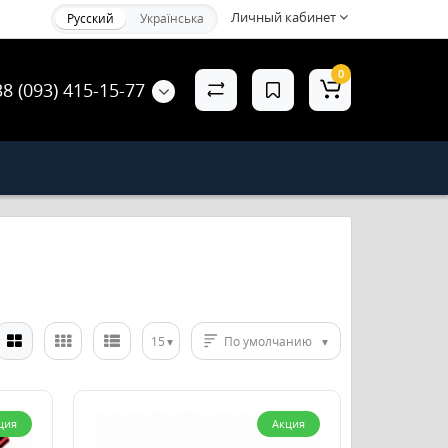
Личный кабинет
Русский
Українська
0
38 (093) 415-15-77
15
По умолчанию
ция
Акция