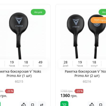
Акция
Ак
ТОП про
1
9
1
8
4
8
2
8
1
9
1
8
й
Часов
минут
сек
Дней
Часов
минут
акетка боксерская V`Noks
Ракетка боксерская V`No
Primo Air (1 шт)
Primo Air (2 шт)
60215
60216
рн.
1768
грн.
-23 %
-23 %
1360
грн.
грн.