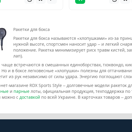
Ракетки для бокса
Ракетки для бокса называются «хлопушками» из-за прин
нужной высоте, спортсмен наносит удар – и легкий снар
положение. Ракетка минимизирует риск травм кистей, за
лап).
и чаще встречаются в смешанных единоборствах, тхэквондо, ки
 Но и в боксе легковесные «хлопушки» полезны для оттачивани
етит из рук независимо от силы удара. Энергию поглощают сл
нет-магазине RDX Sports Style – долговечные модели ракеток дл
чные
и
парные
лоты, официальная продукция, техподдержка по т
и можно с
доставкой
по всей Украине. В карточках товаров – д