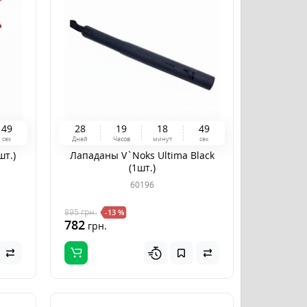
4
8
2
8
1
9
1
8
4
8
сек
Дней
Часов
минут
сек
шт.)
Лападаны V`Noks Ultima Black
(1шт.)
60196
895
грн.
-13 %
782
грн.