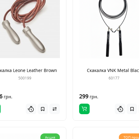
калка Leone Leather Brown
Скакалка VNK Metal Blac
500199
60177
6
299
грн.
грн.
Акция
ТОП про