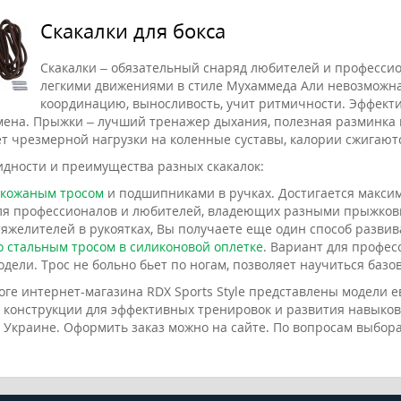
Скакалки для бокса
Скакалки – обязательный снаряд любителей и профессион
легкими движениями в стиле Мухаммеда Али невозможна
координацию, выносливость, учит ритмичности. Эффект
мена. Прыжки – лучший тренажер дыхания, полезная разминка 
ет чрезмерной нагрузки на коленные суставы, калории сжигают
идности и преимущества разных скакалок:
 кожаным тросом
и подшипниками в ручках. Достигается макси
ля профессионалов и любителей, владеющих разными прыжков
тяжелителей в рукоятках, Вы получаете еще один способ развив
о стальным тросом в силиконовой оплетке
. Вариант для профес
одели. Трос не больно бьет по ногам, позволяет научиться баз
оге интернет-магазина RDX Sports Style представлены модели е
и конструкции для эффективных тренировок и развития навыков
й Украине. Оформить заказ можно на сайте. По вопросам выбор