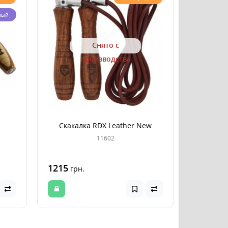
ный
Снято с
производства
Скакалка RDX Leather New
11602
1215
грн.