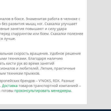
алов в боксе. Знаменитая работа в челноке с
 без развития мышц ног. Скакалка улучшает
ивные занятия повышают и силу удара
перед спаррингом или боем. Скакалки полезнее
ся лучше.
мальная скорость вращения. Удобное решение
ыми техниками. Благодаря наличию
ать кисти рук во время занятий
сионалов и любителей. Легкие, практичные
овым техникам прыжков.
вропейских брендов – V’NOKS, RDX. Разные
.
Доставка
товаров транспортной компанией –
а готовы
проконсультировать менеджеры
.