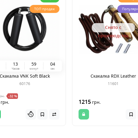
ТОП продаж
Популяр
Снято с
производства
1
3
5
9
0
3
й
Часов
минут
сек
Скакалка VNK Soft Black
Скакалка RDX Leather
60176
11601
рн.
-32 %
1215
грн.
грн.