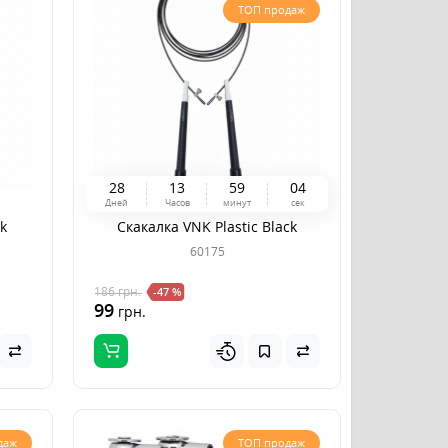
ТОП продаж
2
8
1
3
5
9
0
3
Дней
Часов
минут
сек
k
Скакалка VNK Plastic Black
60175
186
грн.
-47 %
99
грн.
даж
ТОП продаж