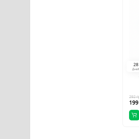
2
8
Дне
292
г
199