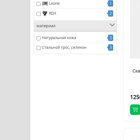
1
Leone
2
RDX
материал
3
Натуральная кожа
3
Стальной трос, силикон
Ска
125