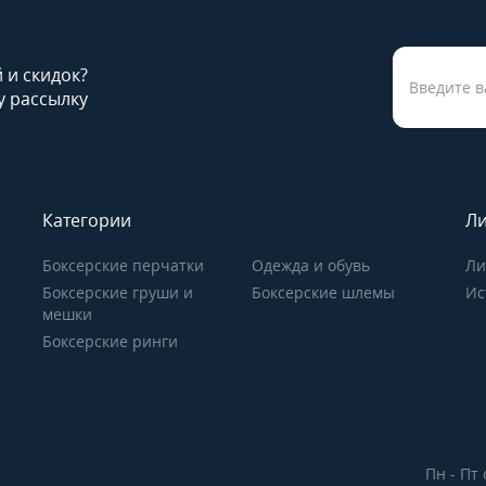
й и скидок?
 рассылку
Категории
Ли
Боксерские перчатки
Одежда и обувь
Ли
Боксерские груши и
Боксерские шлемы
Ис
мешки
Боксерские ринги
Пн - Пт 