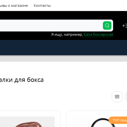
ывы о магазине
Контакты
+
Я ищу, например,
Капа боксерская
алки для бокса
ТОП про