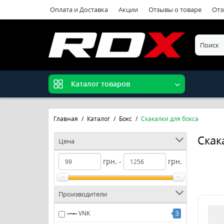
Оплата и Доставка
Акции
Отзывы о товаре
Отз
Каталог товаров
Главная
Каталог
Бокс
Скакалки для бокса
Скак
Цена
грн. -
грн.
Производители
3
VNK