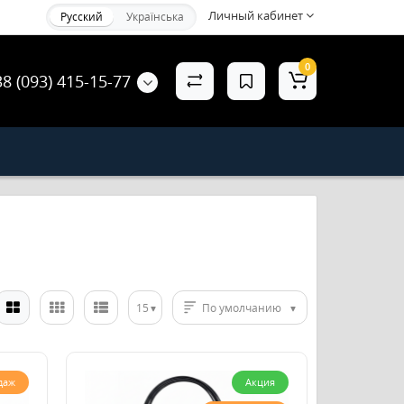
Личный кабинет
Русский
Українська
0
38 (093) 415-15-77
15
По умолчанию
даж
Акция