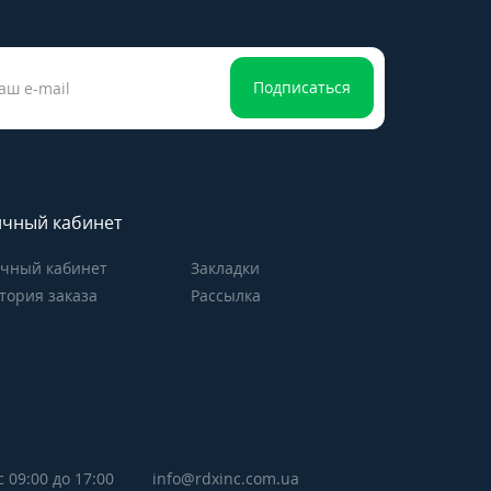
Подписаться
чный кабинет
чный кабинет
Закладки
тория заказа
Рассылка
с 09:00 до 17:00
info@rdxinc.com.ua