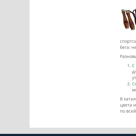
спортс
бега: н
Разнов
С
д
у
С
м
В катал
цвета 
по все