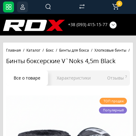
0
+38 (093) 415-15-77
Главная
Каталог
Бокс
Бинты для бокса
Хлопковые бинты
Би
Бинты боксерские V`Noks 4,5m Black
7
Все о товаре
Характеристики
Отзывы
ТОП продаж
Популярный