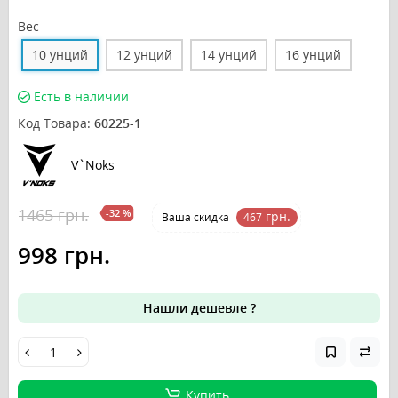
Вес
10 унций
12 унций
14 унций
16 унций
Есть в наличии
Код Товара:
60225-1
V`Noks
1465 грн.
-32 %
грн.
Ваша cкидка
467
998 грн.
Нашли дешевле ?
Купить