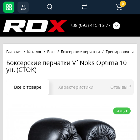
0
+38 (093) 415-15-77
Главная
Каталог
Бокс
Боксерские перчатки
Тренировочные
Боксерские перчатки V`Noks Optima 10
ун. (СТОК)
0
Все о товаре
Характеристики
Отзывы
Акция