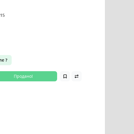
15
е ?
Продано!