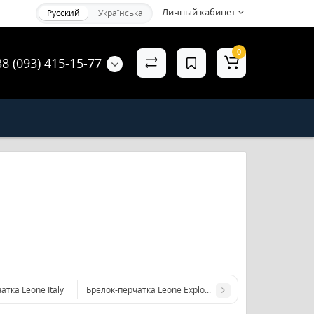
Личный кабинет
Русский
Українська
0
38 (093) 415-15-77
атка Leone Italy
Брелок-перчатка Leone Explosion