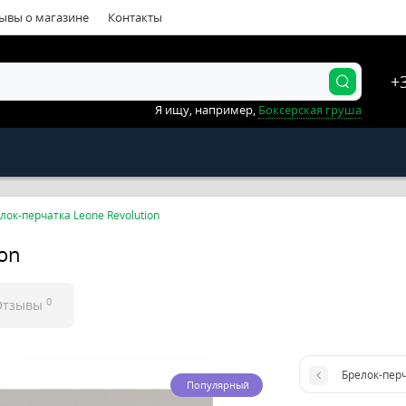
ывы о магазине
Контакты
+
Я ищу, например,
Боксерская груша
лок-перчатка Leone Revolution
ion
0
Отзывы
Брелок-перч
Популярный