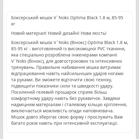
Боксерський мішок V`Noks Optima Black 1.8 м, 85-95
кг
Новий матеріал! Новий дизайн! Нова якість!
Боксерський мішок V`Noks (Вінокс) Optima Black 1.8 м,
85-95 кг - виготовлений із високоміцної PVC тканини,
яка спеціально розроблена інженерами компанії
V`Noks (Вінокс), для довгострокових та інтенсивних
тренувань. Правильне набивання мішка витримає
відпрацювання навіть найсильніших ударів ногами
та руками. Ви зможете відточити свою техніку,
підвищити показники сили та швидкості удару.
Посилений гелевий прошарок сприяє більш
комфортному удару навіть без рукавичок. Завдяки
надміцним матеріалам і сталевому кільцю кріплення,
виключається можливість опади наповнювача.
Мішок довго зберігає свою форму і прослужить Вам
багато років навіть при інтенсивній експлуатації.