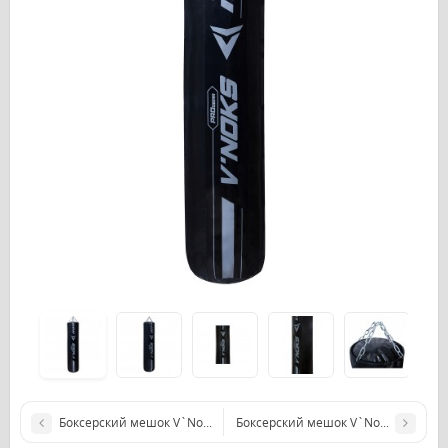
Боксерский мешок V`Noks Optima Black 1.5 м, 50-60 кг
Боксерский мешок V`Noks Gel Graphit